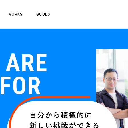
MES｜
ゲーム
EVENTS｜
イベ
WORKS
GOODS
REATORS｜
HISTORY｜
沿革
インテリジェントな人々
RECRUITME
 ARE
 FOR