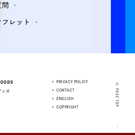
質問
ンフレット
GOODS
PRIVACY POLICY
CONTACT
グッズ
ENGLISH
COPYRIGHT