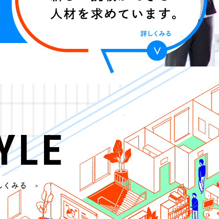
YLE
自分
新し
しくみる
人材