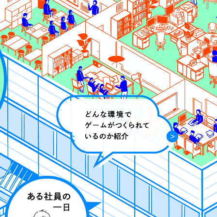
テムズの魅力は？
どのような人
環境があることが当社の
当社は、与えられた課
ェクトの全員が一丸とな
良いので、自分が成長
でもらえるものを追求し
積極的に取り組む人を
に新人だとしても、自分
その点、当社はゲーム
イディアを出したり、提
が世の中の多くの人々
、それがプロジェクト内
るのなら話は早いです