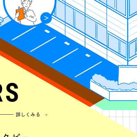
アイディアが世の中にリ
ほかには、人がどうい
んでもらえる・・・とい
る力と、自分が考えた
ありません。
する力が必要です。も
なつながりを持っている
でなくても大丈夫です
々のコミュニケーション
力を惜しまない、とい
バーベキュー、ご家族を
きる職場です。当社は
どの特別なイベントを通
います。
います。
RS
詳しくみる