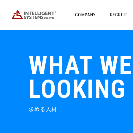
GA
COMPANY
RECRUIT
C
WHAT WE
LOOKING
求める人材